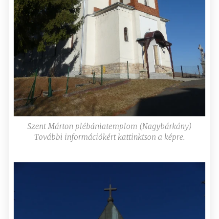
Szent Márton plébániatemplom (Nagybárkány)
További információkért kattinktson a képre.