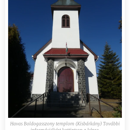
Havas Boldogasszony templom (Kisbárkány) További