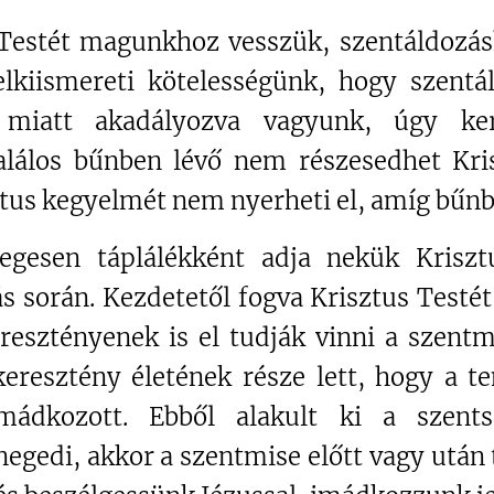
Testét magunkhoz vesszük, szentáldozás
lkiismereti kötelességünk, hogy szentá
miatt akadályozva vagyunk, úgy ke
alálos bűnben lévő nem részesedhet Kris
tus kegyelmét nem nyerheti el, amíg bűnb
legesen táplálékként adja nekük Kris
 során. Kezdetetől fogva Krisztus Testét
resztényenek is el tudják vinni a szent
eresztény életének része lett, hogy a 
mádkozott. Ebből alakult ki a szents
egedi, akkor a szentmise előtt vagy után t