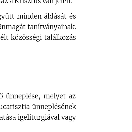
z a Krisztus van jelen.
gyütt minden áldását és
 önmagát tanítványainak.
lt közösségi találkozás
nő ünneplése, melyet az
carisztia ünneplésének
tása igeliturgiával vagy