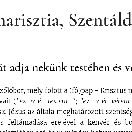
arisztia, Szentál
t adja nekünk testében és 
szőlőbor, mely fölött a (fő)pap - Krisztus
ait (
"ez az én testem..."
;
"ez az én vérem..
esz. Jézus az általa meghatározott szentsé
és feltámadása erejével a kenyér és bo