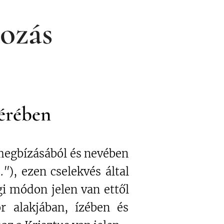
dozás
vérében
 megbízásából és nevében
."
), ezen cselekvés által
gi módon jelen van ettől
r alakjában, ízében és