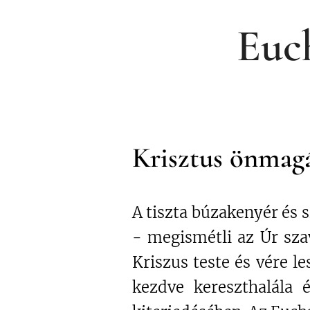
Euch
Krisztus önmagá
A tiszta búzakenyér és 
- megismétli az Úr szav
Kriszus teste és vére l
kezdve kereszthalála 