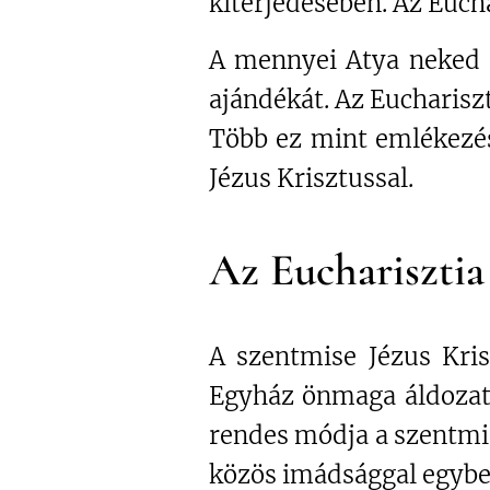
kiterjedésében. Az Euch
A mennyei Atya neked a
ajándékát. Az Eucharisz
Több ez mint emlékezés
Jézus Krisztussal.
Az Eucharisztia
A szentmise Jézus Kris
Egyház önmaga áldozat
rendes módja a szentmis
közös imádsággal egybe