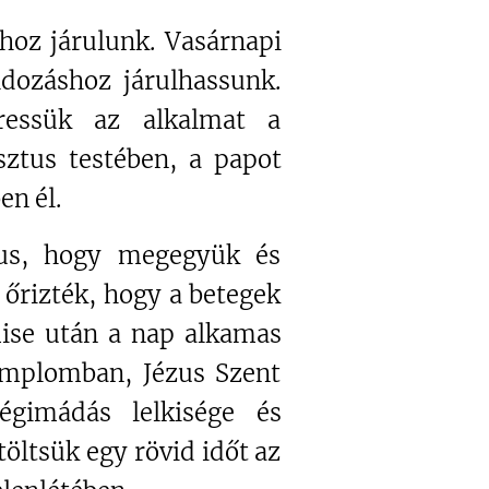
hoz járulunk. Vasárnapi
ldozáshoz járulhassunk.
ressük az alkalmat a
ztus testében, a papot
en él.
ztus, hogy megegyük és
 őrizték, hogy a betegek
mise után a nap alkamas
templomban, Jézus Szent
égimádás lelkisége és
öltsük egy rövid időt az