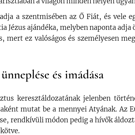
arisztiában a világon minden helyen ugyana
dja a szentmisében az Ő Fiát, és vele e
tia Jézus ajándéka, melyben naponta adja
, mert ez valóságos és személyesen megé
 ünneplése és imádása
ztus keresztáldozatának jelenben törté
aként mutat be a mennyei Atyának. Az Eu
e, rendkívüli módon pedig a hívők áldozta
kötve.