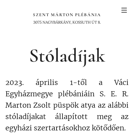
SZENT MÁRTON PLÉBÁNIA
3075 NAGYBÁRKÁNY, KOSSUTH ÚT 8.
Stóladíjak
2023. április 1-től a Váci
Egyházmegye plébániáin S. E. R.
Marton Zsolt püspök atya az alábbi
stóladíjakat állapított meg az
egyházi szertartásokhoz kötődően.