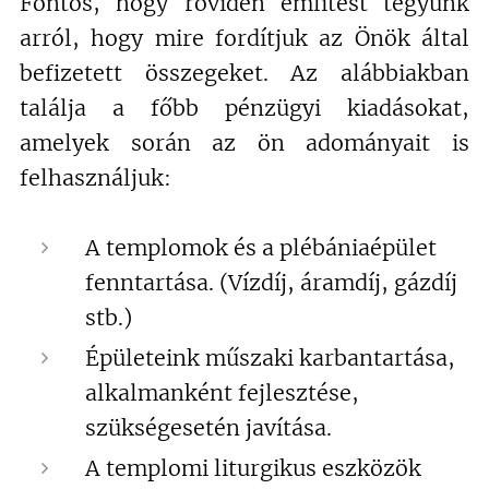
Fontos, hogy röviden említést tegyünk
arról, hogy mire fordítjuk az Önök által
befizetett összegeket. Az alábbiakban
találja a főbb pénzügyi kiadásokat,
amelyek során az ön adományait is
felhasználjuk:
A templomok és a plébániaépület
fenntartása. (Vízdíj, áramdíj, gázdíj
stb.)
Épületeink műszaki karbantartása,
alkalmanként fejlesztése,
szükségesetén javítása.
A templomi liturgikus eszközök