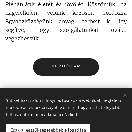
Plébániánk életét és jövőjét. Köszönjük, ha
nagylelkűen, velünk közösen hordozza
Egyházközségünk anyagi terheit is, így
segítve, hogy szolgálatunkat tovább
végezhessük.
KEZDŐLAP
TÁMOGATÁS
Sütiket használunk, hogy biztosítsuk a weboldal megfelelő
működését és biztonságát, valamint hogy a lehető legjobb
felhasználói élményt kínáljuk Neked.
Csak a legszükségesebbek elfogadása