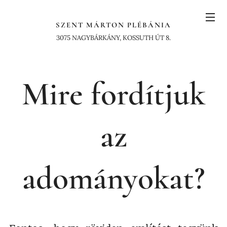
SZENT MÁRTON PLÉBÁNIA
3075 NAGYBÁRKÁNY, KOSSUTH ÚT 8.
Mire fordítjuk
az
adományokat?